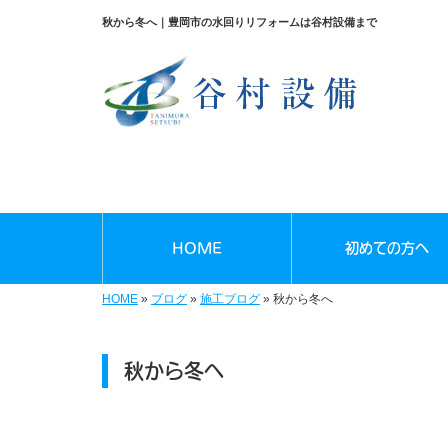
秋から冬へ｜豊岡市の水回りリフォームは谷村設備まで
HOME
初めての方へ
HOME
»
ブログ
»
施工ブログ
»
秋から冬へ
秋から冬へ